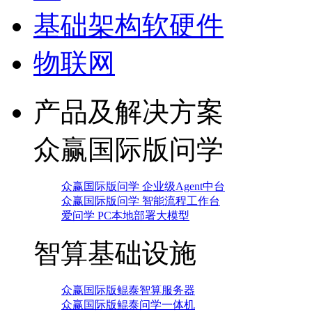
基础架构软硬件
物联网
产品及解决方案
众赢国际版问学
众赢国际版问学 企业级Agent中台
众赢国际版问学 智能流程工作台
爱问学 PC本地部署大模型
智算基础设施
众赢国际版鲲泰智算服务器
众赢国际版鲲泰问学一体机