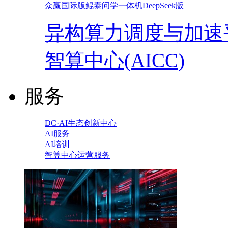
众赢国际版鲲泰问学一体机DeepSeek版
异构算力调度与加速
智算中心(AICC)
服务
DC·AI生态创新中心
AI服务
AI培训
智算中心运营服务