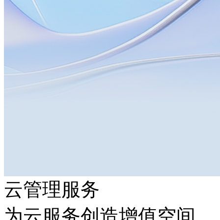
云管理服务
为云服务创造增值空间