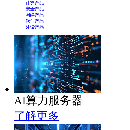
计算产品
安全产品
网络产品
软件产品
外设产品
AI算力服务器
了解更多