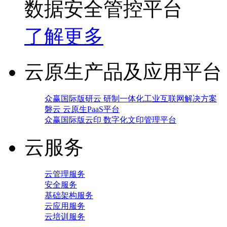
数据安全管控平台
了解更多
云原生产品及应用平台
众赢国际版研云 研制一体化工业互联网解决方案
磐云 云原生PaaS平台
众赢国际版云印 数字化文印管理平台
云服务
云管理服务
安全服务
基础架构服务
云应用服务
云培训服务