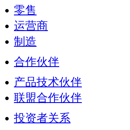
零售
运营商
制造
合作伙伴
产品技术伙伴
联盟合作伙伴
投资者关系