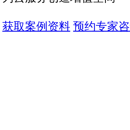
获取案例资料
预约专家咨