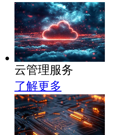
云管理服务
了解更多