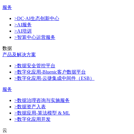
服务
>DC·AI生态创新中心
>AI服务
>AI培训
>智算中心运营服务
数据
产品及解决方案
>数据安全管控平台
>数字化应用-Bluenic客户数据平台
>数字化应用-云捷集成中间件（ESB）
服务
>数据治理咨询与实施服务
>数据资产入表
>数据应用-算法模型 & ML
>数字化应用开发
云