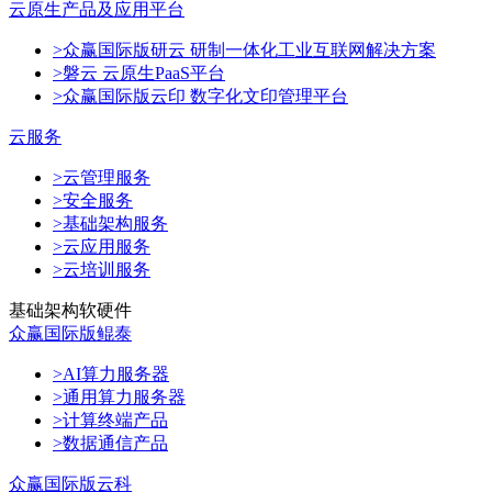
云原生产品及应用平台
>众赢国际版研云 研制一体化工业互联网解决方案
>磐云 云原生PaaS平台
>众赢国际版云印 数字化文印管理平台
云服务
>云管理服务
>安全服务
>基础架构服务
>云应用服务
>云培训服务
基础架构软硬件
众赢国际版鲲泰
>AI算力服务器
>通用算力服务器
>计算终端产品
>数据通信产品
众赢国际版云科